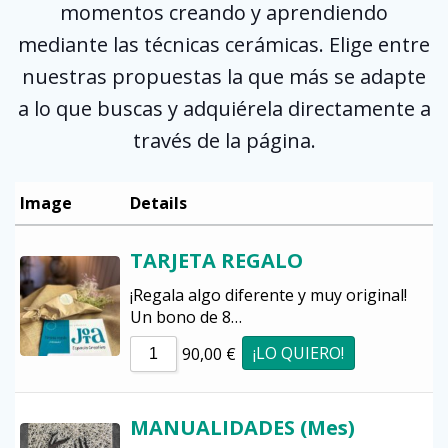
momentos creando y aprendiendo
mediante las técnicas cerámicas. Elige entre
nuestras propuestas la que más se adapte
a lo que buscas y adquiérela directamente a
través de la página.
Image
Details
TARJETA REGALO
¡Regala algo diferente y muy original!
Un bono de 8…
¡LO QUIERO!
90,00
€
MANUALIDADES (Mes)