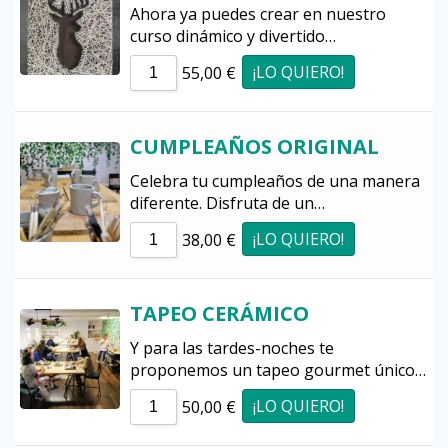
Ahora ya puedes crear en nuestro
curso dinámico y divertido…
¡LO QUIERO!
55,00
€
CUMPLEAÑOS ORIGINAL
Celebra tu cumpleaños de una manera
diferente. Disfruta de un…
¡LO QUIERO!
38,00
€
TAPEO CERÁMICO
Y para las tardes-noches te
proponemos un tapeo gourmet único…
¡LO QUIERO!
50,00
€