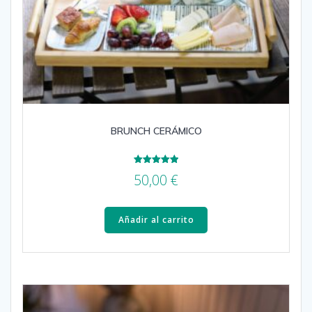
BRUNCH CERÁMICO
Valorado
50,00
€
con
5.00
de 5
Añadir al carrito