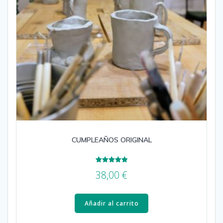
CUMPLEAÑOS ORIGINAL
Valorado
38,00
€
con
5.00
de 5
Añadir al carrito